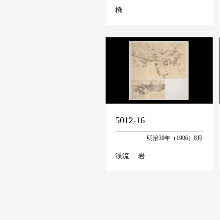
橋
5012-16
明治39年（1906）8月
渓流 岩