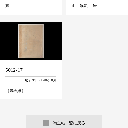
鶏
山 渓流 岩
5012-17
明治39年（1906）8月
（裏表紙）
写生帖一覧に戻る