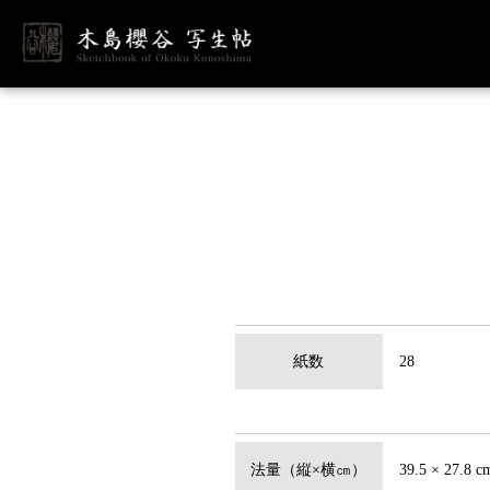
紙数
28
法量（縦×横㎝）
39.5 × 27.8 c