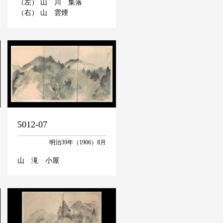
（左） 山 川 集落
（右） 山 雲煙
5012-07
明治39年（1906）8月
山 滝 小屋