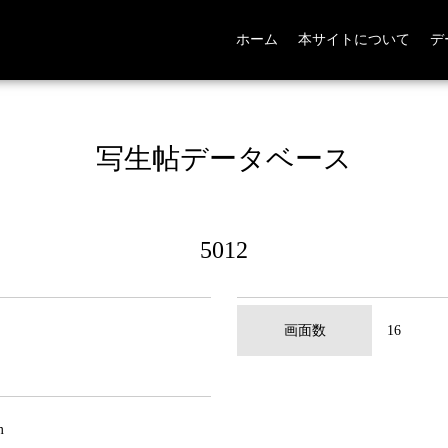
ホーム
本サイトについて
デ
写生帖データベース
5012
画面数
16
m