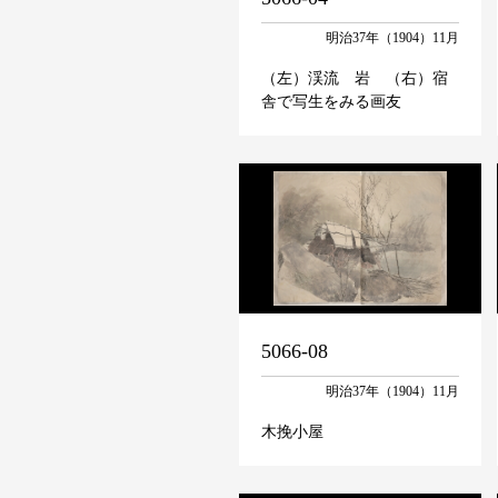
明治37年（1904）11月
（左）渓流 岩 （右）宿
舎で写生をみる画友
5066-08
明治37年（1904）11月
木挽小屋