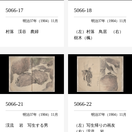
5066-17
5066-18
明治37年（1904）11月
明治37年（1904）11月
村落 渓谷 農婦
（左）村落 鳥居 （右）
樹木（楓）
5066-21
5066-22
明治37年（1904）11月
明治37年（1904）11月
渓流 岩 写生する男
（左）写生帰りの画友
（右）渓流 岩