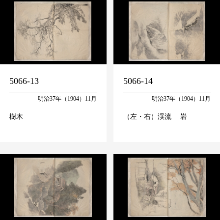
5066-13
5066-14
明治37年（1904）11月
明治37年（1904）11月
樹木
（左・右）渓流 岩