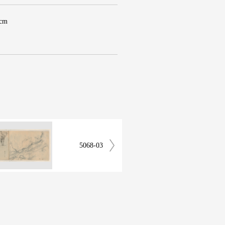
 cm
5068-03