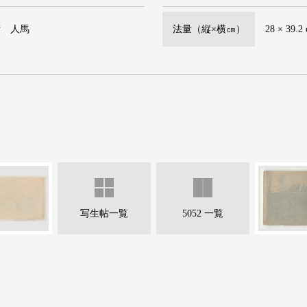
街 人馬
法量（縦×横㎝）
28 × 39.2
写生帖一覧
5052 一覧