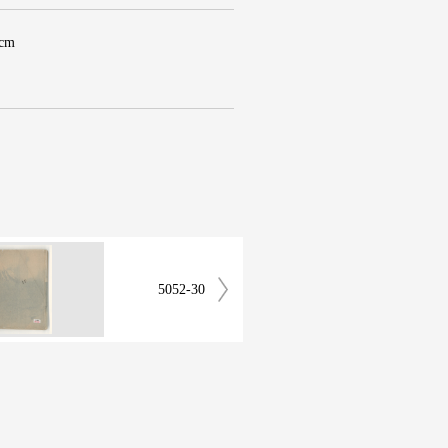
 cm
5052-30