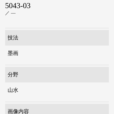
5043-03
／ ―
技法
墨画
分野
山水
画像内容