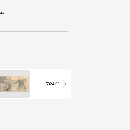
 cm
5024-03