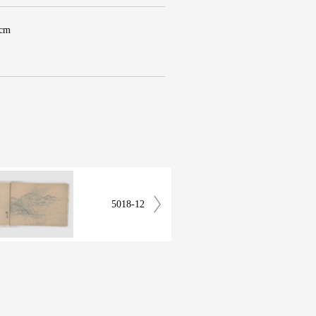
 cm
5018-12