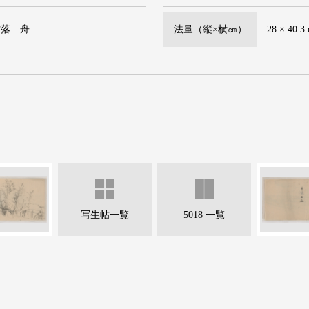
村落 舟
法量（縦×横㎝）
28 × 40.3
写生帖一覧
5018 一覧