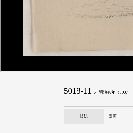
5018-11
／ 明治40年（1907）
技法
墨画