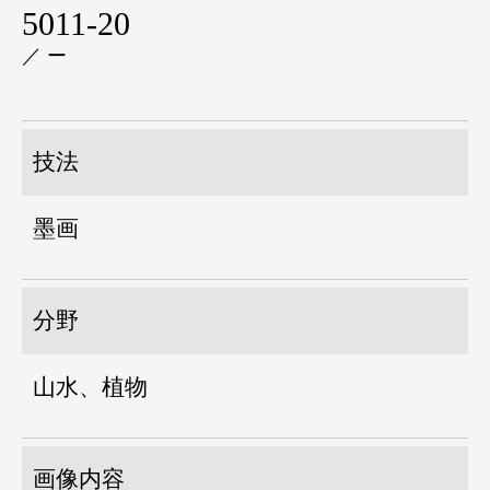
5011-20
／ ー
技法
墨画
分野
山水、植物
画像内容