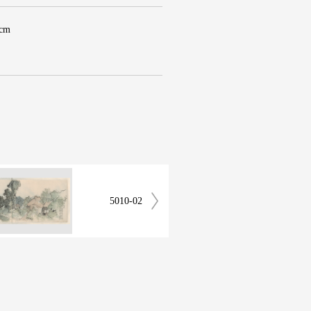
 cm
5010-02