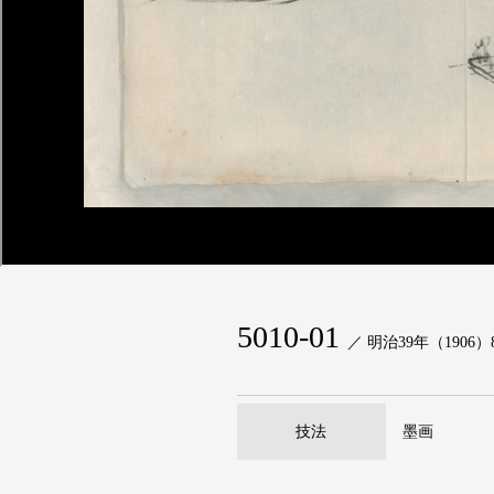
5010-01
／ 明治39年（1906）
技法
墨画