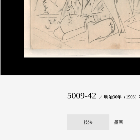
5009-42
／ 明治36年（1903
技法
墨画