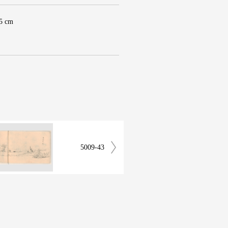
.5 cm
5009-43